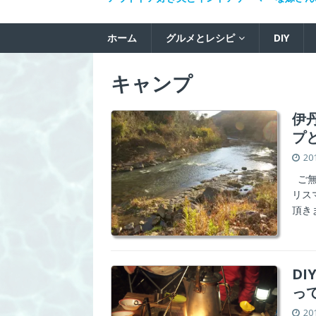
ホーム
グルメとレシピ
DIY
キャンプ
伊
プ
20
ご無
リス
頂き
D
っ
20