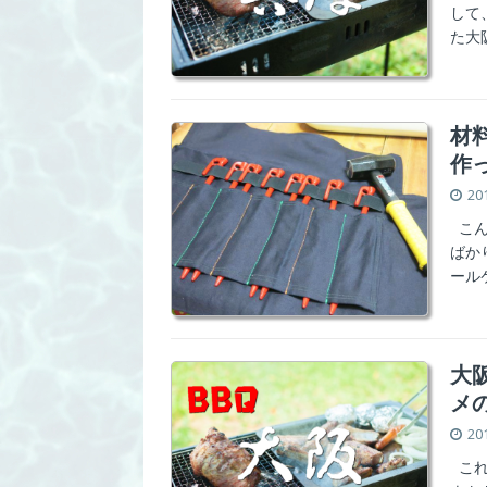
して
た大
材
作
20
こん
ばか
ール
大
メ
20
これ