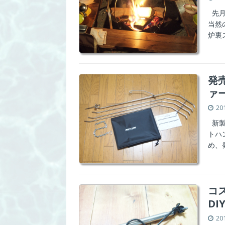
先月
当然
炉裏
発
ァ
20
新製
トハ
め、
コ
DI
20