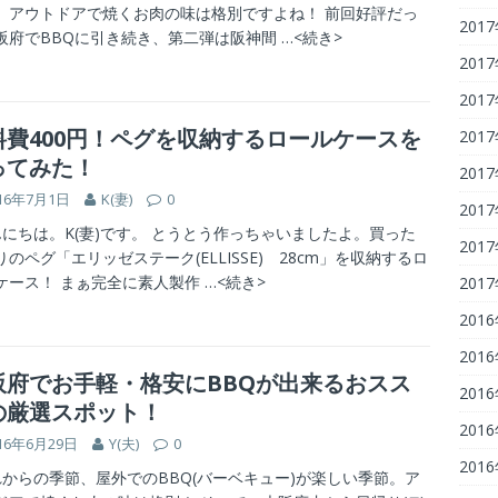
、アウトドアで焼くお肉の味は格別ですよね！ 前回好評だっ
201
阪府でBBQに引き続き、第二弾は阪神間
…<続き>
201
201
料費400円！ペグを収納するロールケースを
201
ってみた！
201
16年7月1日
K(妻)
0
201
にちは。K(妻)です。 とうとう作っちゃいましたよ。買った
201
りのペグ「エリッゼステーク(ELLISSE) 28cm」を収納するロ
ケース！ まぁ完全に素人製作
…<続き>
201
201
201
阪府でお手軽・格安にBBQが出来るおスス
201
の厳選スポット！
201
16年6月29日
Y(夫)
0
201
からの季節、屋外でのBBQ(バーベキュー)が楽しい季節。ア