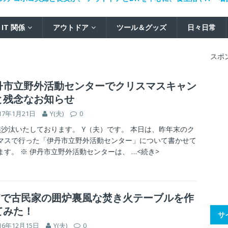
IT 関係
アウトドア
ツール＆グッズ
日々日常
スポ
丹市立野外活動センターでクリスマスキャン
と残念なお知らせ
17年1月21日
Y(夫)
0
沙汰いたしております。 Y（夫）です。 本日は、昨年末のク
マスで行った「伊丹市立野外活動センター」について書かせて
ます。 ※ 伊丹市立野外活動センターは、
…<続き>
IYで古民家の囲炉裏風な焚き火テーブルを作
てみた！
サ
16年12月15日
Y(夫)
0