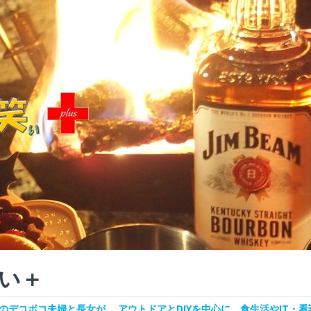
い＋
デコボコ夫婦と長女が、 アウトドアとDIYを中心に、食生活やIT・