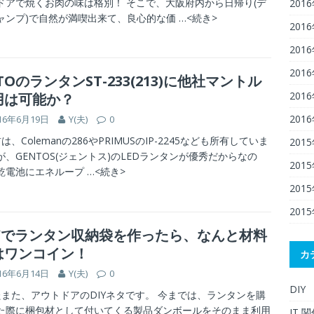
ドアで焼くお肉の味は格別！ そこで、大阪府内から日帰り(デ
201
ャンプ)で自然が満喫出来て、良心的な価
…<続き>
201
201
201
TOのランタンST-233(213)に他社マントル
201
用は可能か？
201
16年6月19日
Y(夫)
0
、Colemanの286やPRIMUSのIP-2245なども所有していま
201
が、GENTOS(ジェントス)のLEDランタンが優秀だからなの
201
乾電池にエネループ
…<続き>
201
201
IYでランタン収納袋を作ったら、なんと材料
はワンコイン！
カ
16年6月14日
Y(夫)
0
DIY
また、アウトドアのDIYネタです。 今までは、ランタンを購
た際に梱包材として付いてくる製品ダンボールをそのまま利用
IT 