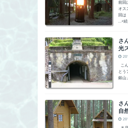
前回
オス
回は
…<続
さ
光
20
こん
とう
銀山
さ
自
20
８月