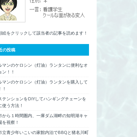
顔絵をクリックして該当者の記事を読めます！
近の投稿
ルマンのケロシン（灯油）ランタンに便利なオ
ョン！！
ルマンのケロシン（灯油）ランタンを購入して
！！
ステンションをDIYしてハンギングチェーンを
に使う方法！
市から１時間圏内、一庫ダム湖畔の知明湖キャ
場を視察！
市立青少年いこいの家館内泊でBBQと猪名川町