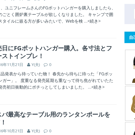
、ユニフレームさんのFGポットハンガーを購入しましたら、
のごとく囲炉裏テーブルが欲しくなりました。 キャンプで囲
スタイルに嵌る方が多いみたいで、Webを検
…<続き>
自
売日にFGポットハンガー購入。各寸法とフ
ーストインプレ！
16年11月21日
Y(夫)
0
品発表から待っていた物！ 春先から待ちに待った「FGポッ
ンガー」。 度重なる発売延期も重なって待ち焦がれていたた
発売初日衝動的にポチっとしてしまいました。
…<続き>
スパ最高なテーブル用のランタンポールを
Y！
16年10月21日
Y(夫)
0