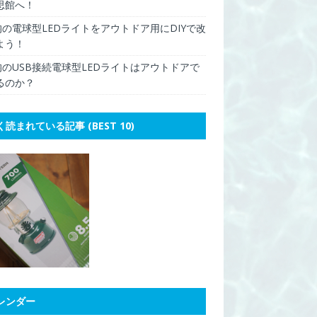
思館へ！
0均の電球型LEDライトをアウトドア用にDIYで改
よう！
0均のUSB接続電球型LEDライトはアウトドアで
るのか？
く読まれている記事 (BEST 10)
レンダー