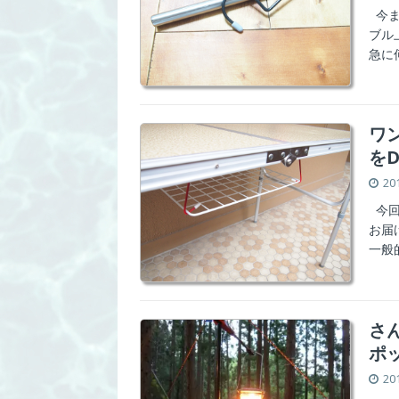
今ま
ブル
急に
ワ
を
20
今回
お届
一般
さ
ポ
20