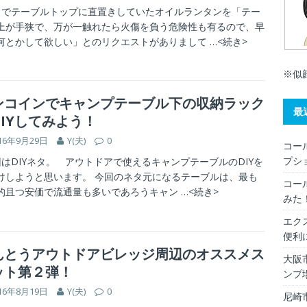
でテーブルトップに直置きしていたオイルランタンを「テー
上が手狭で、万が一触れたら火傷を負う危険性も有るので、早
何とかして欲しい」とのリクエストがありまして
…<続き>
※似
ンコインでキャンプテーブル下の収納ラック
最
DIYしてみよう！
16年9月29日
Y(夫)
0
コー
プシ
はDIYネタ。 アウトドアで使えるキャンプテーブルのDIYを
けしようと思います。 今回のネタ元になるテーブルは、最も
コー
的且つ安価で流通量も多いであろうキャン
…<続き>
みた
エク
便利
んとうアウトドアビレッジ周辺のオススメス
大阪
ット第２弾！
ンプ
16年8月19日
Y(夫)
0
尼崎