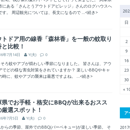
市にある「さんとうアウトドアビレッジ」さんのログハウスへ
20
です。 周辺観光については、長文になるので
…<続き>
日
ウトドア用の線香「森林香」を一般の蚊取り
2
香と比較！
9
16年7月14日
Y(夫)
0
16
そろ蚊やアブが煩わしい季節になりました。 皆さんは、アウ
アでどの様な害虫対策をされていますか？ 楽しいBBQやキャ
23
の時に、蚊やアブの襲来は最悪ですよね。
…<続き>
30
« 
庫県でお手軽・格安にBBQが出来るおスス
の厳選スポット！
ア
16年7月5日
Y(夫)
0
からの季節、屋外でのBBQ(バーベキュー)が楽しい季節。 そ
201