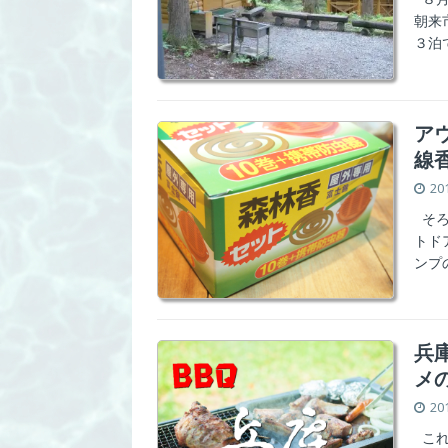
朝来
３泊
ア
線
20
そろ
トド
ンプ
兵
メ
20
これ