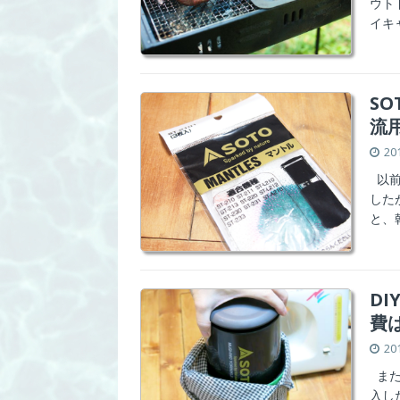
ウト
イキ
SO
流
20
以前は
した
と、
D
費
20
また
入し