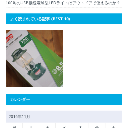
100均のUSB接続電球型LEDライトはアウトドアで使えるのか？
よく読まれている記事 (BEST 10)
カレンダー
2016年11月
日
月
火
水
木
金
土