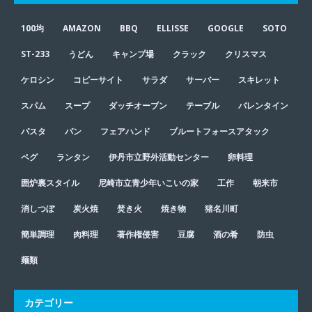
100均
AMAZON
BBQ
ELLISSE
GOOGLE
SOTO
ST-233
うどん
キャンプ場
クラック
クリスマス
ケロシン
コピーサイト
サラダ
サーバー
スキレット
スパム
スープ
ダッチオーブン
テーブル
バレンタイン
パスタ
パン
フェアハンド
ブルートフォースアタック
ペグ
ランタン
伊丹市立野外活動センター
卵料理
囲炉裏スタイル
尼崎市立青少年いこいの家
工作
朝来市
消しつぼ
炭火焼
焚き火
焼き物
猪名川町
簡単調理
肉料理
著作権侵害
豆腐
酒の肴
防虫
麺類
カテゴリー