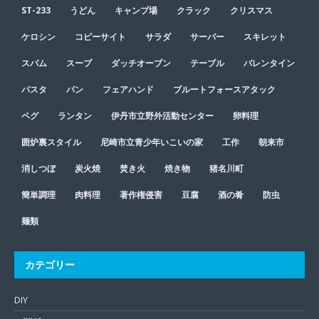
ST-233
うどん
キャンプ場
クラック
クリスマス
ケロシン
コピーサイト
サラダ
サーバー
スキレット
スパム
スープ
ダッチオーブン
テーブル
バレンタイン
パスタ
パン
フェアハンド
ブルートフォースアタック
ペグ
ランタン
伊丹市立野外活動センター
卵料理
囲炉裏スタイル
尼崎市立青少年いこいの家
工作
朝来市
消しつぼ
炭火焼
焚き火
焼き物
猪名川町
簡単調理
肉料理
著作権侵害
豆腐
酒の肴
防虫
麺類
カテゴリー
DIY