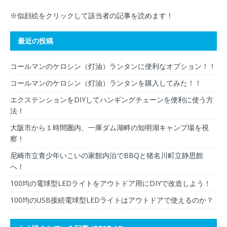
※似顔絵をクリックして該当者の記事を読めます！
最近の投稿
コールマンのケロシン（灯油）ランタンに便利なオプション！！
コールマンのケロシン（灯油）ランタンを購入してみた！！
エクステンションをDIYしてハンギングチェーンを便利に使う方
法！
大阪市から１時間圏内、一庫ダム湖畔の知明湖キャンプ場を視
察！
尼崎市立青少年いこいの家館内泊でBBQと猪名川町立静思館
へ！
100均の電球型LEDライトをアウトドア用にDIYで改造しよう！
100均のUSB接続電球型LEDライトはアウトドアで使えるのか？