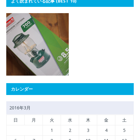
よく読まれている記事 (BEST 10)
カレンダー
2016年3月
日
月
火
水
木
金
土
1
2
3
4
5