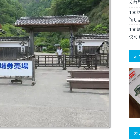
立静
10
造し
10
使え
よ
カ