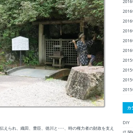
201
201
201
201
201
201
201
201
201
201
カ
DIY
と伝えられ、織田、豊臣、徳川と･･･、時の権力者の財政を支え
IT 