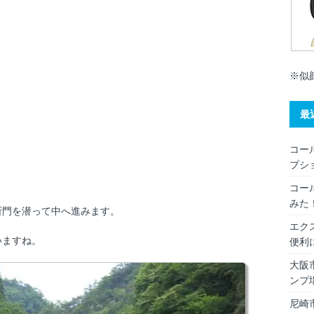
※似
最
コー
プシ
コー
みた
所門を潜って中へ進みます。
エク
いますね。
便利
大阪
ンプ
尼崎