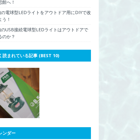
思館へ！
0均の電球型LEDライトをアウトドア用にDIYで改
よう！
0均のUSB接続電球型LEDライトはアウトドアで
るのか？
く読まれている記事 (BEST 10)
レンダー