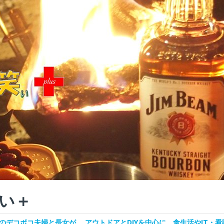
い＋
デコボコ夫婦と長女が、 アウトドアとDIYを中心に、食生活やIT・