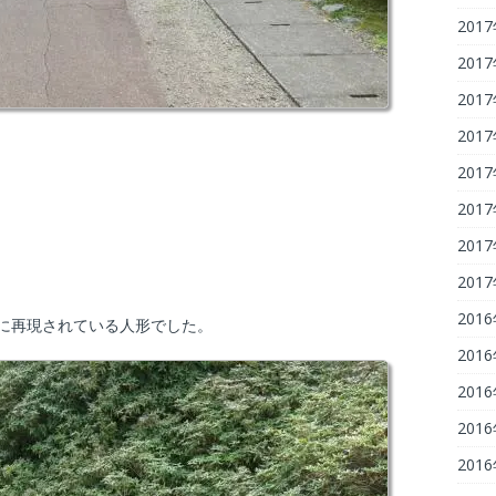
201
201
201
201
201
201
201
201
201
ルに再現されている人形でした。
201
201
201
201