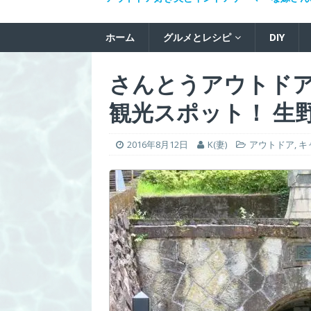
ホーム
グルメとレシピ
DIY
さんとうアウトド
観光スポット！ 生
2016年8月12日
K(妻)
アウトドア
,
キ