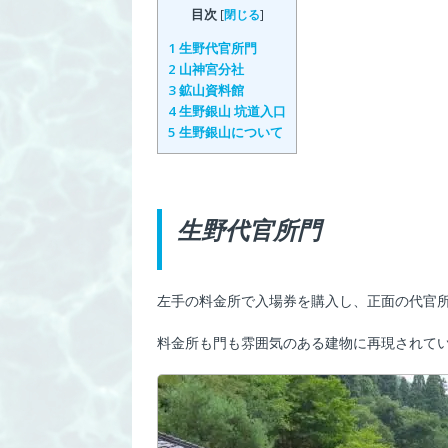
目次
[
閉じる
]
1
生野代官所門
2
山神宮分社
3
鉱山資料館
4
生野銀山 坑道入口
5
生野銀山について
生野代官所門
左手の料金所で入場券を購入し、正面の代官
料金所も門も雰囲気のある建物に再現されて