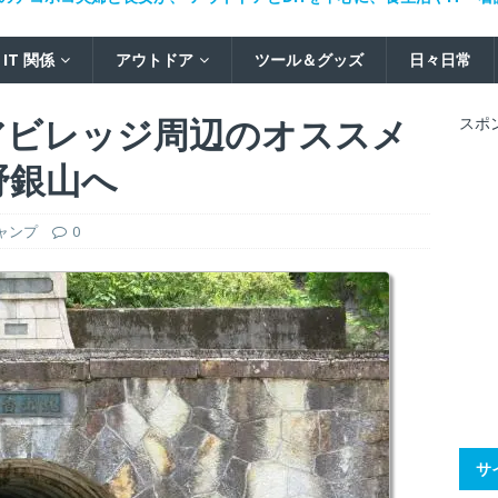
IT 関係
アウトドア
ツール＆グッズ
日々日常
アビレッジ周辺のオススメ
スポ
野銀山へ
ャンプ
0
サ