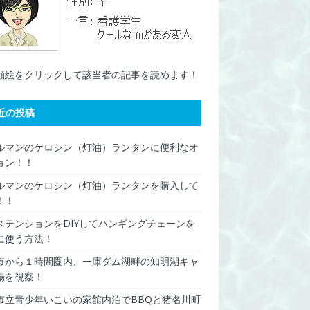
顔絵をクリックして該当者の記事を読めます！
近の投稿
ルマンのケロシン（灯油）ランタンに便利なオ
ョン！！
ルマンのケロシン（灯油）ランタンを購入して
！！
ステンションをDIYしてハンギングチェーンを
に使う方法！
市から１時間圏内、一庫ダム湖畔の知明湖キャ
場を視察！
市立青少年いこいの家館内泊でBBQと猪名川町