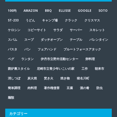
100均
AMAZON
BBQ
ELLISSE
GOOGLE
SOTO
ST-233
うどん
キャンプ場
クラック
クリスマス
ケロシン
コピーサイト
サラダ
サーバー
スキレット
スパム
スープ
ダッチオーブン
テーブル
バレンタイン
パスタ
パン
フェアハンド
ブルートフォースアタック
ペグ
ランタン
伊丹市立野外活動センター
卵料理
囲炉裏スタイル
尼崎市立青少年いこいの家
工作
朝来市
消しつぼ
炭火焼
焚き火
焼き物
猪名川町
簡単調理
肉料理
著作権侵害
豆腐
酒の肴
防虫
麺類
カテゴリー