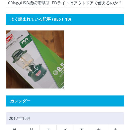
100均のUSB接続電球型LEDライトはアウトドアで使えるのか？
よく読まれている記事 (BEST 10)
カレンダー
2017年10月
日
月
火
水
木
金
土