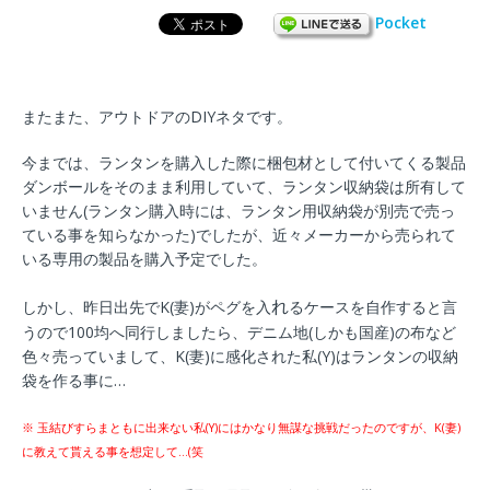
Pocket
またまた、アウトドアのDIYネタです。
今までは、ランタンを購入した際に梱包材として付いてくる製品
ダンボールをそのまま利用していて、ランタン収納袋は所有して
いません(ランタン購入時には、ランタン用収納袋が別売で売っ
ている事を知らなかった)でしたが、近々メーカーから売られて
いる専用の製品を購入予定でした。
れ
しかし、昨日出先でK(妻)がペグを入
るケースを自作すると言
うので100均へ同行しましたら、デニム地(しかも国産)の布など
色々売っていまして、K(妻)に感化された私(Y)はランタンの収納
袋を作る事に…
※ 玉結びすらまともに出来ない私(Y)にはかなり無謀な挑戦だったのですが、K(妻)
に教えて貰える事を想定して…(笑