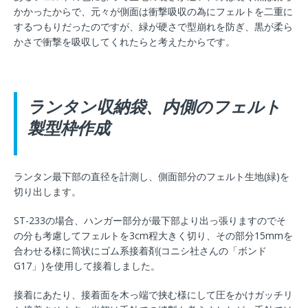
かかったからで、元々が側面は衝撃吸収の為にフェルトを二重に
するつもりだったのですが、緑が硬さで型崩れを防ぎ、黒が柔ら
かさで衝撃を吸収してくれたらと考えたからです。
ランタン収納袋、内側のフェルト
製型枠作成
ランタン最下部の直径を計測し、側面部分のフェルト生地(緑)を
切り出します。
ST-233の場合、ハンガー部分が最下部より出っ張りますのでそ
の分も考慮してフェルトを3cm程大きく切り、その部分15mmを
合わせる様に筒状にゴム系接着剤(コニシ社さんの「ボンド
G17」)を使用して接着しました。
接着にあたり、接着面を木っ端で挟む様にして圧をかけガッチリ