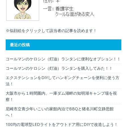
※似顔絵をクリックして該当者の記事を読めます！
最近の投稿
コールマンのケロシン（灯油）ランタンに便利なオプション！！
コールマンのケロシン（灯油）ランタンを購入してみた！！
エクステンションをDIYしてハンギングチェーンを便利に使う方
法！
大阪市から１時間圏内、一庫ダム湖畔の知明湖キャンプ場を視
察！
尼崎市立青少年いこいの家館内泊でBBQと猪名川町立静思館
へ！
100均の電球型LEDライトをアウトドア用にDIYで改造しよう！