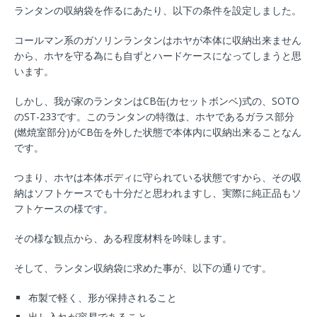
ランタンの収納袋を作るにあたり、以下の条件を設定しました。
コールマン系のガソリンランタンはホヤが本体に収納出来ません
から、ホヤを守る為にも自ずとハードケースになってしまうと思
います。
しかし、我が家のランタンはCB缶(カセットボンベ)式の、SOTO
のST-233です。このランタンの特徴は、ホヤであるガラス部分
(燃焼室部分)がCB缶を外した状態で本体内に収納出来ることなん
です。
つまり、ホヤは本体ボディに守られている状態ですから、その収
納はソフトケースでも十分だと思われますし、実際に純正品もソ
フトケースの様です。
その様な観点から、ある程度材料を吟味します。
そして、ランタン収納袋に求めた事が、以下の通りです。
布製で軽く、形が保持されること
出し入れが容易であること