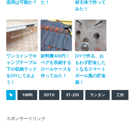
流用は可能か？
た！
材主体で作って
みた！
ワンコインでキ
材料費400円！
DIYで作る、お
ャンプテーブル
ペグを収納する
もわず貯金した
下の収納ラック
ロールケースを
くなるスマート
をDIYしてみよ
作ってみた！
ボール風の貯金
う！
箱！
100均
SOTO
ST-233
ランタン
工作
スポンサードリンク