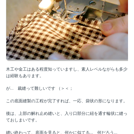
木工や金工はある程度知っていますし、素人レベルながらも多少
は経験もあります。
が… 裁縫って難しいです （＞＜；
この底面縫製の工程が完了すれば、一応、袋状の形になります。
後は、上部の解れ止め縫いと、入り口部分に紐を通す輪状に縫っ
ておしまいです。
縫い終わって、底面を見ると、何かに似てる… 何だろう…