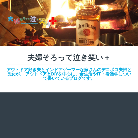
夫婦そろって泣き笑い＋
アウトドア好き夫とインドアゲーマーな嫁さんのデコボコ夫婦と
長女が、 アウトドアとDIYを中心に、食生活やIT・看護学につい
て書いているブログです。