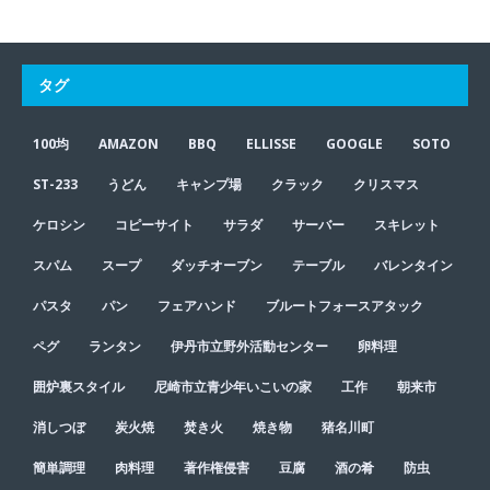
タグ
100均
AMAZON
BBQ
ELLISSE
GOOGLE
SOTO
ST-233
うどん
キャンプ場
クラック
クリスマス
ケロシン
コピーサイト
サラダ
サーバー
スキレット
スパム
スープ
ダッチオーブン
テーブル
バレンタイン
パスタ
パン
フェアハンド
ブルートフォースアタック
ペグ
ランタン
伊丹市立野外活動センター
卵料理
囲炉裏スタイル
尼崎市立青少年いこいの家
工作
朝来市
消しつぼ
炭火焼
焚き火
焼き物
猪名川町
簡単調理
肉料理
著作権侵害
豆腐
酒の肴
防虫