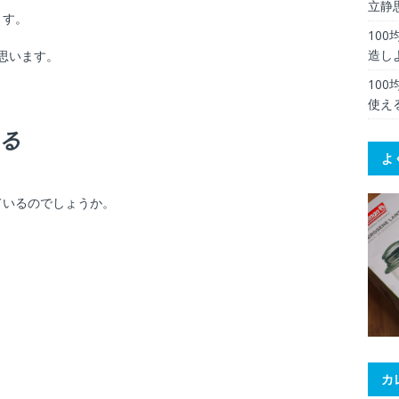
立静
ます。
10
造し
思います。
10
使え
る
よ
ているのでしょうか。
カ