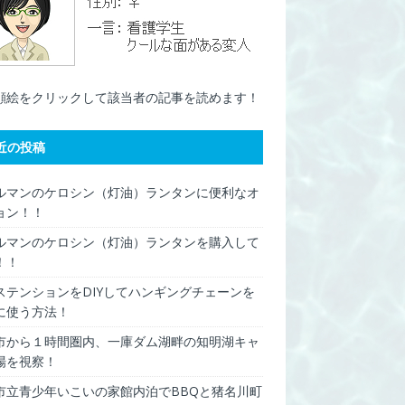
顔絵をクリックして該当者の記事を読めます！
近の投稿
ルマンのケロシン（灯油）ランタンに便利なオ
ョン！！
ルマンのケロシン（灯油）ランタンを購入して
！！
ステンションをDIYしてハンギングチェーンを
に使う方法！
市から１時間圏内、一庫ダム湖畔の知明湖キャ
場を視察！
市立青少年いこいの家館内泊でBBQと猪名川町