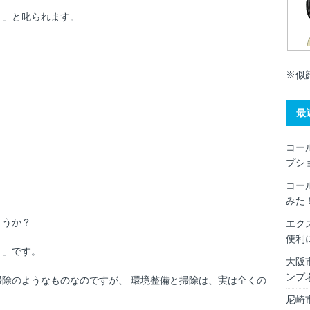
！」と叱られます。
※似
最
コー
プシ
コー
みた
ょうか？
エク
便利
と
」です。
大阪
ンプ
除のようなものなのですが、 環境整備と掃除は、実は全くの
尼崎