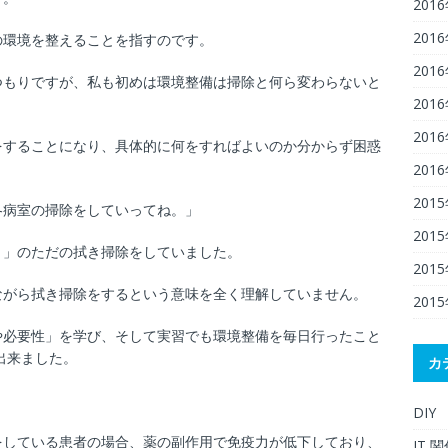
201
201
の環境を整えることを指すのです。
201
つもりですが、私も初めは環境整備は掃除と何ら変わらないと
201
201
をすることになり、具体的に何をすればよいのか分からず困惑
201
201
各病室の掃除をしていってね。」
201
り」のただの拭き掃除をしていました。
201
ながら拭き掃除をするという意味を全く理解していません。
201
や必要性」を学び、そして実習でも環境整備を毎日行ったこと
出来ました。
カ
DIY
をしている患者の場合、薬の副作用で免疫力が低下しており、
IT 