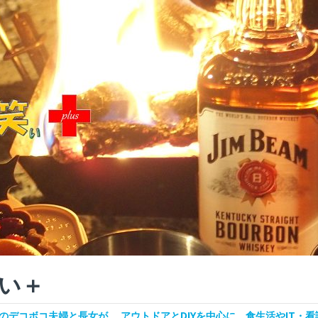
い＋
デコボコ夫婦と長女が、 アウトドアとDIYを中心に、食生活やIT・