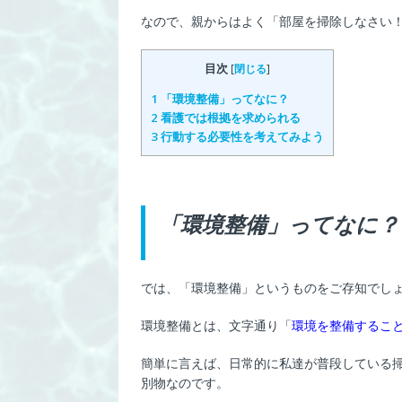
なので、親からはよく「部屋を掃除しなさい
目次
[
閉じる
]
1
「環境整備」ってなに？
2
看護では根拠を求められる
3
行動する必要性を考えてみよう
「環境整備」ってなに？
では、「環境整備」というものをご存知でし
環境整備とは、文字通り「
環境を整備するこ
簡単に言えば、日常的に私達が普段している掃
別物なのです。