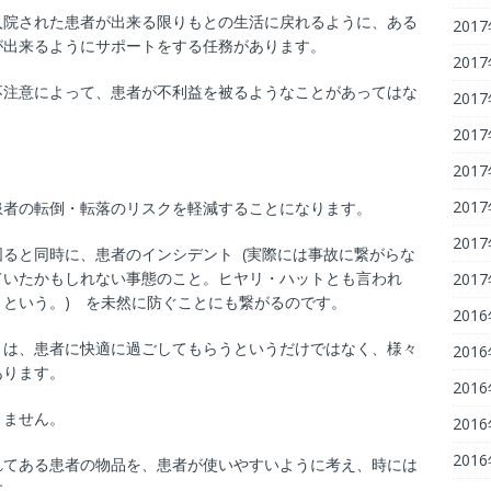
入院された患者が出来る限りもとの生活に戻れるように、ある
201
が出来るようにサポートをする任務があります。
201
不注意によって、患者が不利益を被るようなことがあってはな
201
201
201
201
患者の転倒・転落のリスクを軽減することになります。
201
ると同時に、患者のインシデント (実際には事故に繋がらな
ていたかもしれない事態のこと。ヒヤリ・ハットとも言われ
201
という。) を未然に防ぐことにも繋がるのです。
201
とは、患者に快適に過ごしてもらうというだけではなく、様々
201
あります。
201
りません。
201
201
れてある患者の物品を、患者が使いやすいように考え、時には
す。