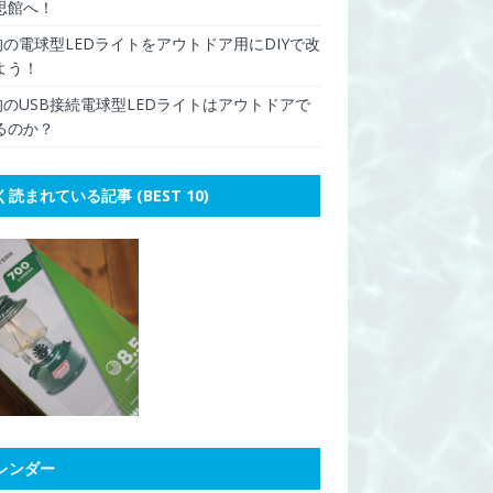
思館へ！
0均の電球型LEDライトをアウトドア用にDIYで改
よう！
0均のUSB接続電球型LEDライトはアウトドアで
るのか？
く読まれている記事 (BEST 10)
レンダー