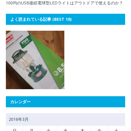
100均のUSB接続電球型LEDライトはアウトドアで使えるのか？
よく読まれている記事 (BEST 10)
カレンダー
2016年3月
日
月
火
水
木
金
土