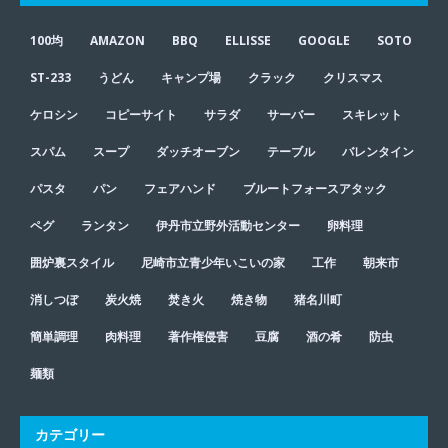
100均
AMAZON
BBQ
ELLISSE
GOOGLE
SOTO
ST-233
うどん
キャンプ場
クラック
クリスマス
ケロシン
コピーサイト
サラダ
サーバー
スキレット
スパム
スープ
ダッチオーブン
テーブル
バレンタイン
パスタ
パン
フェアハンド
ブルートフォースアタック
ペグ
ランタン
伊丹市立野外活動センター
卵料理
囲炉裏スタイル
尼崎市立青少年いこいの家
工作
朝来市
消しつぼ
炭火焼
焚き火
焼き物
猪名川町
簡単調理
肉料理
著作権侵害
豆腐
酒の肴
防虫
麺類
カテゴリー