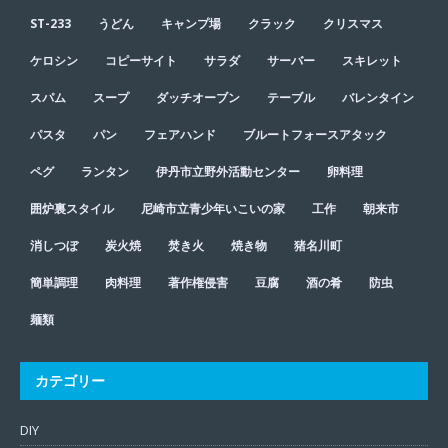
ST-233
うどん
キャンプ場
クラック
クリスマス
ケロシン
コピーサイト
サラダ
サーバー
スキレット
スパム
スープ
ダッチオーブン
テーブル
バレンタイン
パスタ
パン
フェアハンド
ブルートフォースアタック
ペグ
ランタン
伊丹市立野外活動センター
卵料理
囲炉裏スタイル
尼崎市立青少年いこいの家
工作
朝来市
消しつぼ
炭火焼
焚き火
焼き物
猪名川町
簡単調理
肉料理
著作権侵害
豆腐
酒の肴
防虫
麺類
カテゴリー
DIY