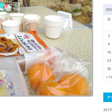
20
日
2
9
16
23
30
« 
ア
201