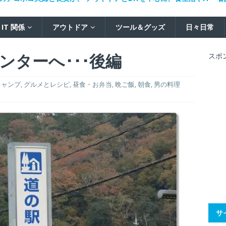
IT 関係
アウトドア
ツール＆グッズ
日々日常
ンターへ･･･後編
スポ
キャンプ
,
グルメとレシピ
,
昼食・お弁当
,
晩ご飯
,
朝食
,
男の料理
サ