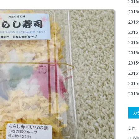
201
201
201
201
201
201
201
201
201
201
カ
DIY
IT 