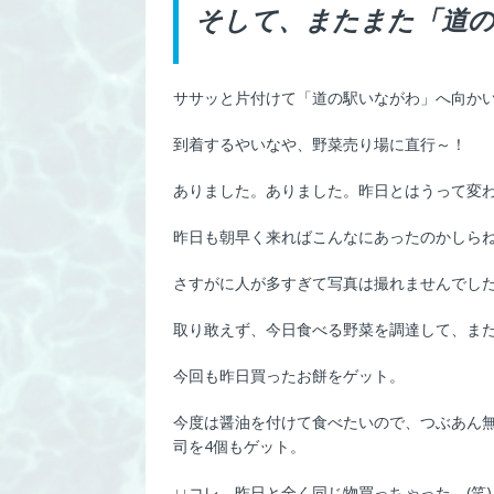
そして、またまた「道
ササッと片付けて「道の駅いながわ」へ向か
到着するやいなや、野菜売り場に直行～！
ありました。ありました。昨日とはうって変
昨日も朝早く来ればこんなにあったのかしら
さすがに人が多すぎて写真は撮れませんでし
取り敢えず、今日食べる野菜を調達して、ま
今回も昨日買ったお餅をゲット。
今度は醤油を付けて食べたいので、つぶあん
司を4個もゲット。
↓↓コレ 昨日と全く同じ物買っちゃった。(笑)