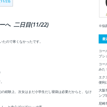
/23)
 二日目(11/22)
※似
最
いたので寒くなかったです。
コー
プシ
コー
みた
」
エク
す。
便利
大阪
夫)の経験上、次女はまだ小学生だし寝袋は必要だからと、なけ
ンプ
尼崎
！」と内心ブツブツ･･･の私。