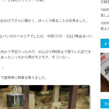
立静
10
造し
のおかげでさらに暖かく、ゆっくり眠ることが出来ました。
10
使え
バンガローエリアでしたが、今回11/21・22は7棟あるバン
よ
に向かう予定だったので、のんびり8時前まで寝ていた訳です
、あっちこっちから煙がモクモク。すごいな～。
。」
ツで超簡単に朝食を取りました。
カ