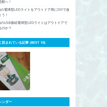
思館へ！
0均の電球型LEDライトをアウトドア用にDIYで改
よう！
0均のUSB接続電球型LEDライトはアウトドアで
るのか？
く読まれている記事 (BEST 10)
レンダー