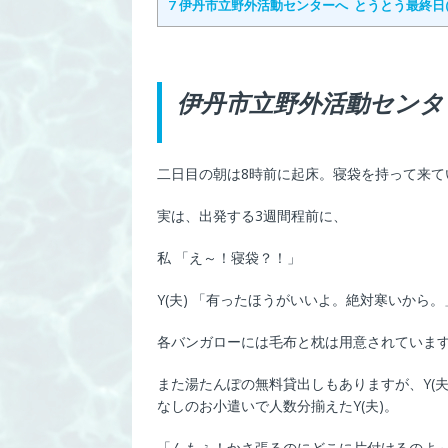
7
伊丹市立野外活動センターへ とうとう最終日(11
伊丹市立野外活動センターへ
二日目の朝は8時前に起床。寝袋を持って来て
実は、出発する3週間程前に、
私 「え～！寝袋？！」
Y(夫) 「有ったほうがいいよ。絶対寒いから。
各バンガローには毛布と枕は用意されていま
また湯たんぽの無料貸出しもありますが、Y(
なしのお小遣いで人数分揃えたY(夫)。
「んもぅ！かさ張るのにどこに片付けるのよ～