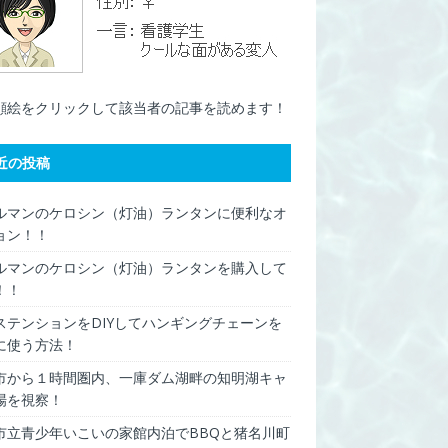
顔絵をクリックして該当者の記事を読めます！
近の投稿
ルマンのケロシン（灯油）ランタンに便利なオ
ョン！！
ルマンのケロシン（灯油）ランタンを購入して
！！
ステンションをDIYしてハンギングチェーンを
に使う方法！
市から１時間圏内、一庫ダム湖畔の知明湖キャ
場を視察！
市立青少年いこいの家館内泊でBBQと猪名川町