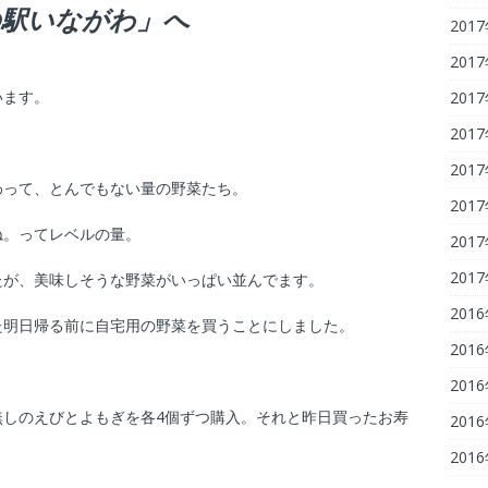
の駅いながわ」へ
201
201
います。
201
201
201
わって、とんでもない量の野菜たち。
201
ね。ってレベルの量。
201
201
たが、美味しそうな野菜がいっぱい並んでます。
201
た明日帰る前に自宅用の野菜を買うことにしました。
201
201
無しのえびとよもぎを各4個ずつ購入。それと昨日買ったお寿
201
201