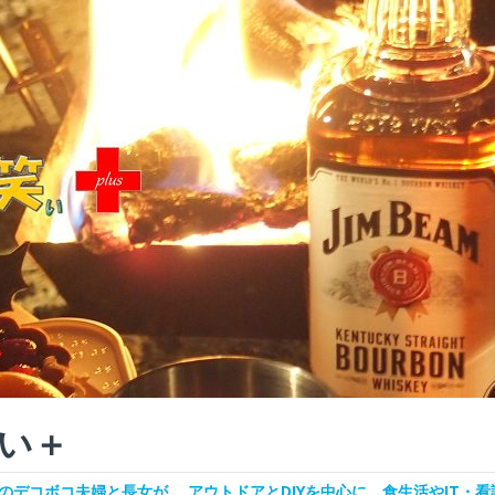
い＋
デコボコ夫婦と長女が、 アウトドアとDIYを中心に、食生活やIT・