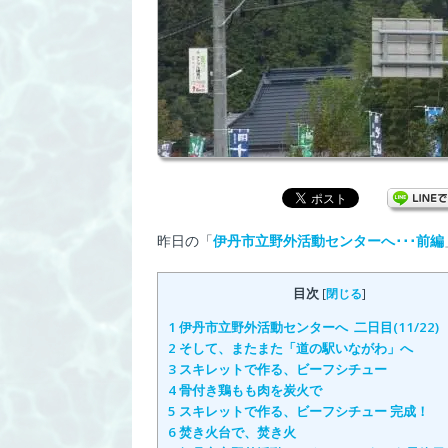
昨日の「
伊丹市立野外活動センターへ･･･前編
目次
[
閉じる
]
1
伊丹市立野外活動センターへ 二日目(11/22)
2
そして、またまた「道の駅いながわ」へ
3
スキレットで作る、ビーフシチュー
4
骨付き鶏もも肉を炭火で
5
スキレットで作る、ビーフシチュー 完成！
6
焚き火台で、焚き火