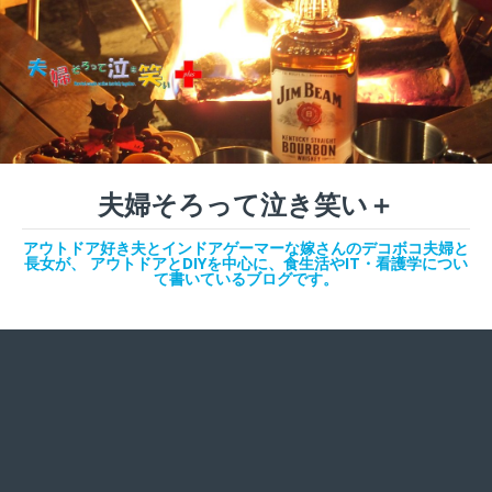
夫婦そろって泣き笑い＋
アウトドア好き夫とインドアゲーマーな嫁さんのデコボコ夫婦と
長女が、 アウトドアとDIYを中心に、食生活やIT・看護学につい
て書いているブログです。