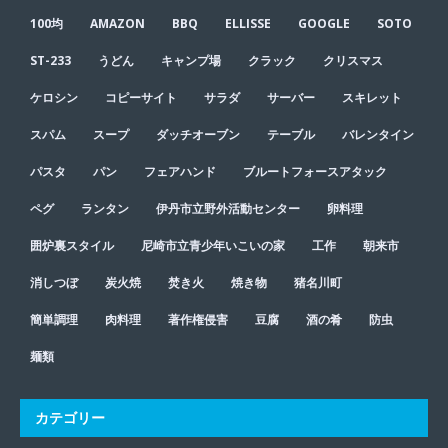
100均
AMAZON
BBQ
ELLISSE
GOOGLE
SOTO
ST-233
うどん
キャンプ場
クラック
クリスマス
ケロシン
コピーサイト
サラダ
サーバー
スキレット
スパム
スープ
ダッチオーブン
テーブル
バレンタイン
パスタ
パン
フェアハンド
ブルートフォースアタック
ペグ
ランタン
伊丹市立野外活動センター
卵料理
囲炉裏スタイル
尼崎市立青少年いこいの家
工作
朝来市
消しつぼ
炭火焼
焚き火
焼き物
猪名川町
簡単調理
肉料理
著作権侵害
豆腐
酒の肴
防虫
麺類
カテゴリー