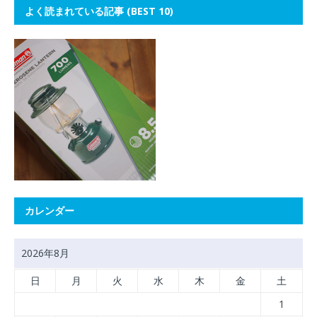
よく読まれている記事 (BEST 10)
カレンダー
2026年8月
日
月
火
水
木
金
土
1