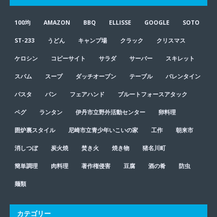
100均
AMAZON
BBQ
ELLISSE
GOOGLE
SOTO
ST-233
うどん
キャンプ場
クラック
クリスマス
ケロシン
コピーサイト
サラダ
サーバー
スキレット
スパム
スープ
ダッチオーブン
テーブル
バレンタイン
パスタ
パン
フェアハンド
ブルートフォースアタック
ペグ
ランタン
伊丹市立野外活動センター
卵料理
囲炉裏スタイル
尼崎市立青少年いこいの家
工作
朝来市
消しつぼ
炭火焼
焚き火
焼き物
猪名川町
簡単調理
肉料理
著作権侵害
豆腐
酒の肴
防虫
麺類
カテゴリー