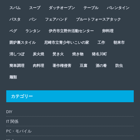
スパム
スープ
ダッチオーブン
テーブル
バレンタイン
パスタ
パン
フェアハンド
ブルートフォースアタック
ペグ
ランタン
伊丹市立野外活動センター
卵料理
囲炉裏スタイル
尼崎市立青少年いこいの家
工作
朝来市
消しつぼ
炭火焼
焚き火
焼き物
猪名川町
簡単調理
肉料理
著作権侵害
豆腐
酒の肴
防虫
麺類
カテゴリー
DIY
IT 関係
PC・モバイル