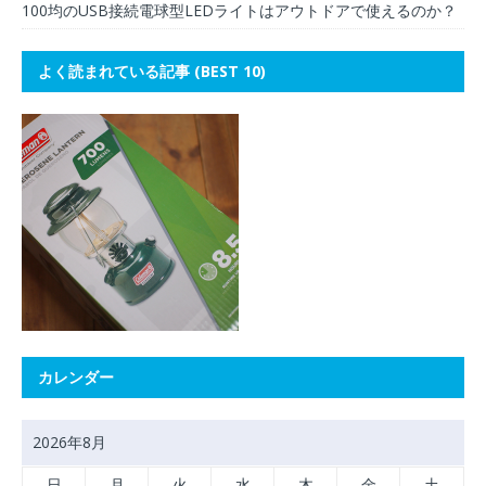
100均のUSB接続電球型LEDライトはアウトドアで使えるのか？
よく読まれている記事 (BEST 10)
カレンダー
2026年8月
日
月
火
水
木
金
土