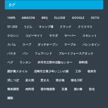
タグ
100均
AMAZON
BBQ
ELLISSE
GOOGLE
SOTO
ST-233
うどん
キャンプ場
クラック
クリスマス
ケロシン
コピーサイト
サラダ
サーバー
スキレット
スパム
スープ
ダッチオーブン
テーブル
バレンタイン
パスタ
パン
フェアハンド
ブルートフォースアタック
ペグ
ランタン
伊丹市立野外活動センター
卵料理
囲炉裏スタイル
尼崎市立青少年いこいの家
工作
朝来市
消しつぼ
炭火焼
焚き火
焼き物
猪名川町
簡単調理
肉料理
著作権侵害
豆腐
酒の肴
防虫
麺類