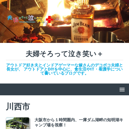
夫婦そろって泣き笑い＋
アウトドア好き夫とインドアゲーマーな嫁さんのデコボコ夫婦と
長女が、 アウトドアとDIYを中心に、食生活やIT・看護学につい
て書いているブログです。
川西市
大阪市から１時間圏内、一庫ダム湖畔の知明湖キ
ャンプ場を視察！