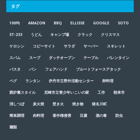
タグ
100均
AMAZON
BBQ
ELLISSE
GOOGLE
SOTO
ST-233
うどん
キャンプ場
クラック
クリスマス
ケロシン
コピーサイト
サラダ
サーバー
スキレット
スパム
スープ
ダッチオーブン
テーブル
バレンタイン
パスタ
パン
フェアハンド
ブルートフォースアタック
ペグ
ランタン
伊丹市立野外活動センター
卵料理
囲炉裏スタイル
尼崎市立青少年いこいの家
工作
朝来市
消しつぼ
炭火焼
焚き火
焼き物
猪名川町
簡単調理
肉料理
著作権侵害
豆腐
酒の肴
防虫
麺類