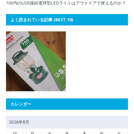
100均のUSB接続電球型LEDライトはアウトドアで使えるのか？
よく読まれている記事 (BEST 10)
カレンダー
2026年8月
日
月
火
水
木
金
土