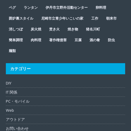
ペグ
ランタン
伊丹市立野外活動センター
卵料理
囲炉裏スタイル
尼崎市立青少年いこいの家
工作
朝来市
消しつぼ
炭火焼
焚き火
焼き物
猪名川町
簡単調理
肉料理
著作権侵害
豆腐
酒の肴
防虫
麺類
カテゴリー
DIY
IT 関係
PC・モバイル
Web
アウトドア
お問い合わせ